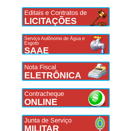
Editais e Contratos de
LICITAÇÕES
Serviço Autônomo de Água e
Esgoto
SAAE
Nota Fiscal
ELETRÔNICA
Contracheque
ONLINE
Junta de Serviço
MILITAR