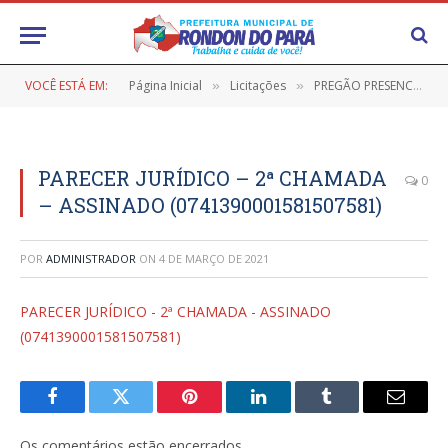
VOCÊ ESTÁ EM:
Página Inicial
Licitações
PREGÃO PRESENCIAL Nº 9/2019-044-FMAS (AQUISIÇÃO DE GÊNEROS ALIMENTÍCIOS)
»
»
PARECER JURÍDICO – 2ª CHAMADA
0
– ASSINADO (0741390001581507581)
POR
ADMINISTRADOR
ON
4 DE MARÇO DE 2021
PARECER JURÍDICO - 2ª CHAMADA - ASSINADO
(0741390001581507581)
Facebook
Twitter
Pinterest
LinkedIn
Tumblr
E-
mail
Os comentários estão encerrados.