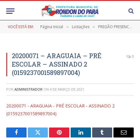
VOCÊ ESTÁ EM:
Página Inicial
Licitações
PREGÃO PRESENCIAL Nº 9/2020-001 (AQUISIÇÃO DE GÊNEROS ALIMENTÍCIOS PARA ATENDER O PROGRAMA NACIONAL DE ALIMENTAÇÃO ESCOLAR (PNAE) 2020)
»
»
20200071 – ARAGUAIA – PRÉ
0
ESCOLAR – ASSINADO 2
(0159237001589897004)
POR
ADMINISTRADOR
ON
4 DE MARÇO DE 2021
20200071 - ARAGUAIA - PRÉ ESCOLAR - ASSINADO 2
(0159237001589897004)
Facebook
Twitter
Pinterest
LinkedIn
Tumblr
E-