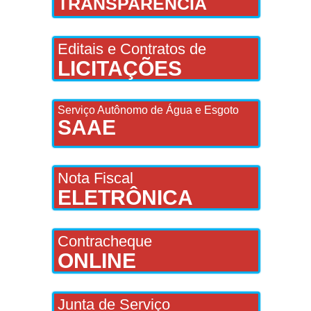
TRANSPARÊNCIA
Editais e Contratos de
LICITAÇÕES
Serviço Autônomo de Água e Esgoto
SAAE
Nota Fiscal
ELETRÔNICA
Contracheque
ONLINE
Junta de Serviço