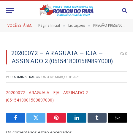
VOCÊ ESTÁ EM:
Página Inicial
Licitações
PREGÃO PRESENCIAL Nº 9/2020-001 (AQUISIÇÃO DE GÊNEROS ALIMENTÍCIOS PARA ATENDER O PROGRAMA NACIONAL DE ALIMENTAÇÃO ESCOLAR (PNAE) 2020)
»
»
20200072 – ARAGUAIA – EJA –
0
ASSINADO 2 (0515418001589897000)
POR
ADMINISTRADOR
ON
4 DE MARÇO DE 2021
20200072 - ARAGUAIA - EJA - ASSINADO 2
(0515418001589897000)
Facebook
Twitter
Pinterest
LinkedIn
Tumblr
E-
mail
Os comentários estão encerrados.