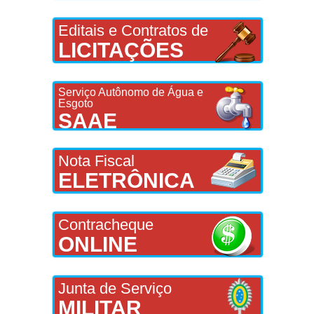
Editais e Contratos de
LICITAÇÕES
Serviço Autônomo de Água e
Esgoto
SAAE
Nota Fiscal
ELETRÔNICA
Contracheque
ONLINE
Junta de Serviço
MILITAR