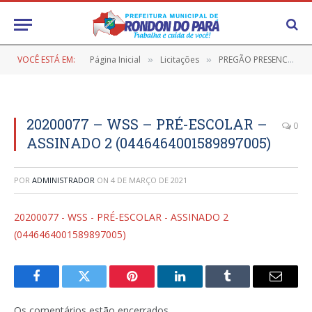
VOCÊ ESTÁ EM:
Página Inicial
Licitações
PREGÃO PRESENCIAL Nº 9/2020-001 (AQUISIÇÃO DE GÊNEROS ALIMENTÍCIOS PARA ATENDER O PROGRAMA NACIONAL DE ALIMENTAÇÃO ESCOLAR (PNAE) 2020)
»
»
20200077 – WSS – PRÉ-ESCOLAR –
0
ASSINADO 2 (0446464001589897005)
POR
ADMINISTRADOR
ON
4 DE MARÇO DE 2021
20200077 - WSS - PRÉ-ESCOLAR - ASSINADO 2
(0446464001589897005)
Facebook
Twitter
Pinterest
LinkedIn
Tumblr
E-
mail
Os comentários estão encerrados.