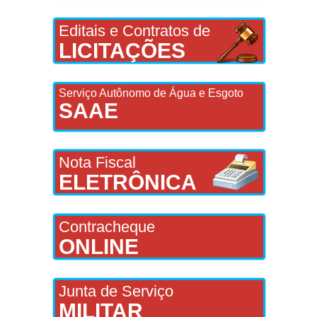
Editais e Contratos de
LICITAÇÕES
Serviço Autônomo de Água e Esgoto
SAAE
Nota Fiscal
ELETRÔNICA
Contracheque
ONLINE
Junta de Serviço
MILITAR