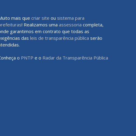
Muito mais que
criar site
ou
sistema para
prefeituras
! Realizamos uma
assessoria
completa,
onde garantimos em contrato que todas as
exigências das
leis de transparência pública
serão
atendidas.
Conheça o
PNTP
e o
Radar da Transparência Pública