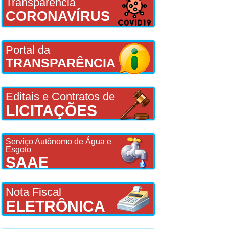
Transparência
CORONAVÍRUS
Portal da
TRANSPARÊNCIA
Editais e Contratos de
LICITAÇÕES
Serviço Autônomo de Água e
Esgoto
SAAE
Nota Fiscal
ELETRÔNICA