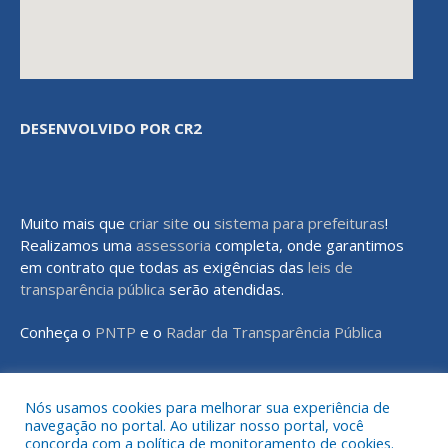
DESENVOLVIDO POR CR2
Muito mais que
criar site
ou
sistema para prefeituras
!
Realizamos uma
assessoria
completa, onde garantimos
em contrato que todas as exigências das
leis de
transparência pública
serão atendidas.
Conheça o
PNTP
e o
Radar da Transparência Pública
Nós usamos cookies para melhorar sua experiência de
navegação no portal. Ao utilizar nosso portal, você
Todos os direitos reservados a Prefeitura Municipal de Rondon do
concorda com a política de monitoramento de cookies.