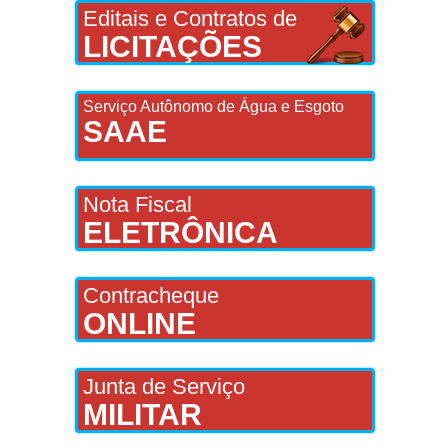
Editais e Contratos de
LICITAÇÕES
Serviço Autônomo de Água e Esgoto
SAAE
Nota Fiscal
ELETRÔNICA
Contracheque
ONLINE
Junta de Serviço
MILITAR