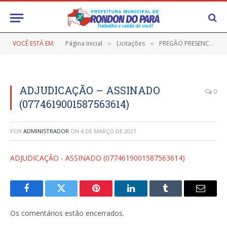
VOCÊ ESTÁ EM:
Página Inicial
Licitações
PREGÃO PRESENCIAL Nº 9/2020-005-SRP/PMRP (AQUISIÇÃO DE MATERIAIS ELÉTRICOS PARA ATENDER A DEMANDA DA SECRETARIA MUNICIPAL DE ADMINISTRAÇÃO DESTE MUNICÍPIO)
»
»
ADJUDICAÇÃO – ASSINADO
0
(0774619001587563614)
POR
ADMINISTRADOR
ON
4 DE MARÇO DE 2021
ADJUDICAÇÃO - ASSINADO (0774619001587563614)
Facebook
Twitter
Pinterest
LinkedIn
Tumblr
E-
mail
Os comentários estão encerrados.