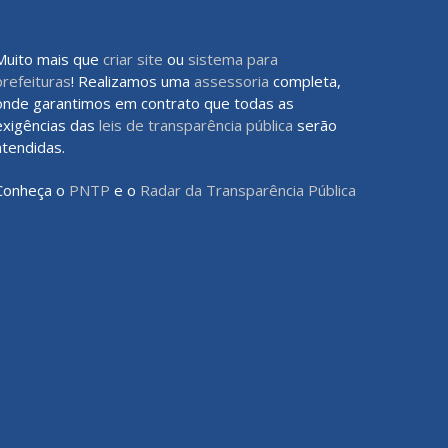
Muito mais que
criar site
ou
sistema para
prefeituras
! Realizamos uma
assessoria
completa,
onde garantimos em contrato que todas as
exigências das
leis de transparência pública
serão
atendidas.
Conheça o
PNTP
e o
Radar da Transparência Pública