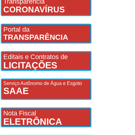
Transparência
CORONAVÍRUS
Portal da
TRANSPARÊNCIA
Editais e Contratos de
LICITAÇÕES
Serviço Autônomo de Água e Esgoto
SAAE
Nota Fiscal
ELETRÔNICA