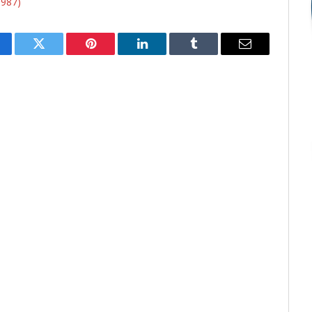
987)
cebook
Twitter
Pinterest
LinkedIn
Tumblr
E-
mail