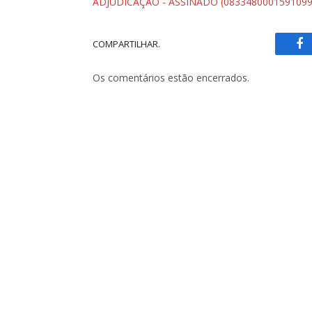
ADJUDICAÇÃO - ASSINADO (0833480001591099
COMPARTILHAR.
Fa
Os comentários estão encerrados.