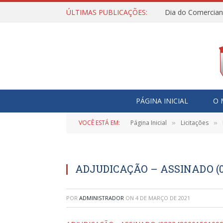
ÚLTIMAS PUBLICAÇÕES:
Dia do Comercian
PÁGINA INICIAL
O 
VOCÊ ESTÁ EM:
Página Inicial
Licitações
»
»
ADJUDICAÇÃO – ASSINADO (08
POR
ADMINISTRADOR
ON
4 DE MARÇO DE 2021