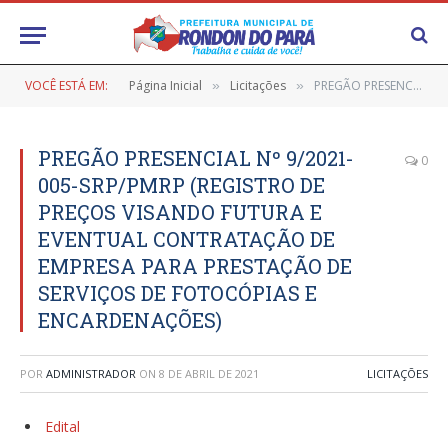
VOCÊ ESTÁ EM:
Página Inicial
Licitações
PREGÃO PRESENCIAL Nº 9/2021-005-SRP/PMRP (REGISTRO DE PREÇOS VISANDO FUTURA E EVENTUAL CONTRATAÇÃO DE EMPRESA PARA PRESTAÇÃO DE SERVIÇOS DE FOTOCÓPIAS E ENCARDENAÇÕES)
»
»
PREGÃO PRESENCIAL Nº 9/2021-
0
005-SRP/PMRP (REGISTRO DE
PREÇOS VISANDO FUTURA E
EVENTUAL CONTRATAÇÃO DE
EMPRESA PARA PRESTAÇÃO DE
SERVIÇOS DE FOTOCÓPIAS E
ENCARDENAÇÕES)
POR
ADMINISTRADOR
ON
8 DE ABRIL DE 2021
LICITAÇÕES
Edital