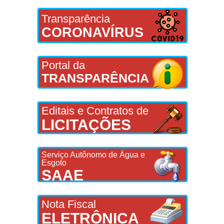
Transparência
CORONAVÍRUS
Portal da
TRANSPARÊNCIA
Editais e Contratos de
LICITAÇÕES
Serviço Autônomo de Água e
Esgoto
SAAE
Nota Fiscal
ELETRÔNICA