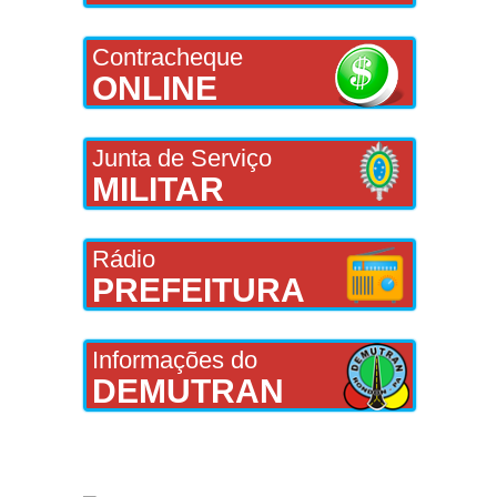
Contracheque
ONLINE
Junta de Serviço
MILITAR
Rádio
PREFEITURA
Informações do
DEMUTRAN