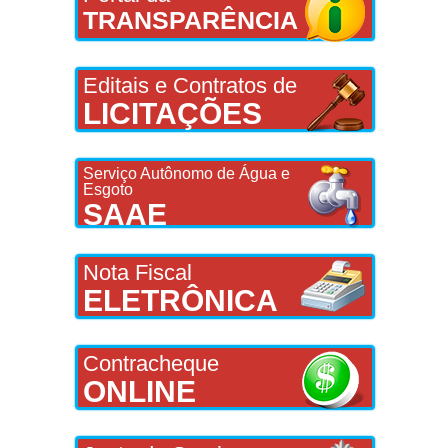
TRANSPARÊNCIA
Editais e Contratos de
LICITAÇÕES
Serviço Autônomo de Água e
Esgoto
SAAE
Nota Fiscal
ELETRÔNICA
Contracheque
ONLINE