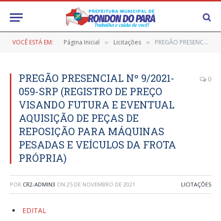
VOCÊ ESTÁ EM:
Página Inicial
Licitações
PREGÃO PRESENCIAL Nº 9/2021-059-SRP (REGISTRO DE PREÇO VISANDO FUTURA E EVENTUAL AQUISIÇÃO DE PEÇAS DE REPOSIÇÃO PARA MÁQUINAS PESADAS E VEÍCULOS DA FROTA PRÓPRIA)
»
»
PREGÃO PRESENCIAL Nº 9/2021-
0
059-SRP (REGISTRO DE PREÇO
VISANDO FUTURA E EVENTUAL
AQUISIÇÃO DE PEÇAS DE
REPOSIÇÃO PARA MÁQUINAS
PESADAS E VEÍCULOS DA FROTA
PRÓPRIA)
POR
CR2-ADMIN3
ON
25 DE NOVEMBRO DE 2021
LICITAÇÕES
EDITAL