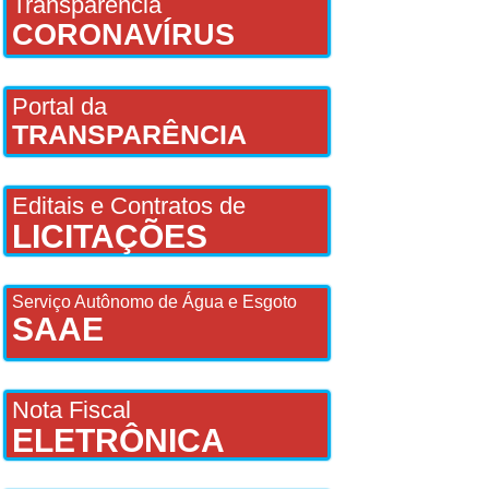
Transparência
CORONAVÍRUS
Portal da
TRANSPARÊNCIA
Editais e Contratos de
LICITAÇÕES
Serviço Autônomo de Água e Esgoto
SAAE
Nota Fiscal
ELETRÔNICA