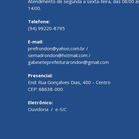
Atendimento de segunda a sexta-feira, das 08:00 à
14:00.
Telefone:
(94) 99220-8795
E-mail:
prefrondon@yahoo.com.br /
semadrondon@hotmail.com /
gabineteprefeiturarondon@gmail.com
Presencial:
End: Rua Gonçalves Dias, 400 – Centro
CEP: 68638-000
Eletrônico:
Ouvidoria
/
e-SIC