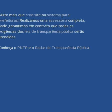
Muito mais que
criar site
ou
sistema para
prefeituras
! Realizamos uma
assessoria
completa,
onde garantimos em contrato que todas as
exigências das
leis de transparência pública
serão
atendidas.
Conheça o
PNTP
e o
Radar da Transparência Pública