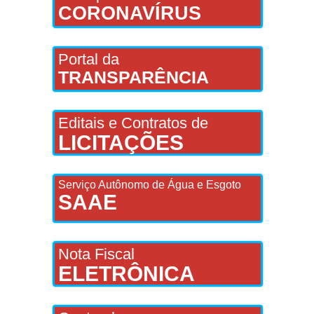
CORONAVÍRUS
Portal da
TRANSPARÊNCIA
Editais e Contratos de
LICITAÇÕES
Serviço Autônomo de Água e Esgoto
SAAE
Nota Fiscal
ELETRÔNICA