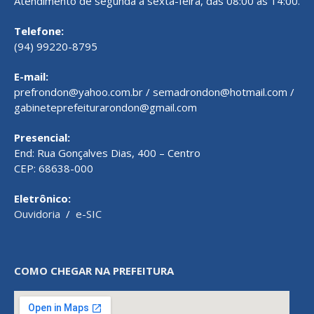
Atendimento de segunda a sexta-feira, das 08:00 às 14:00.
Telefone:
(94) 99220-8795
E-mail:
prefrondon@yahoo.com.br / semadrondon@hotmail.com /
gabineteprefeiturarondon@gmail.com
Presencial:
End: Rua Gonçalves Dias, 400 – Centro
CEP: 68638-000
Eletrônico:
Ouvidoria
/
e-SIC
COMO CHEGAR NA PREFEITURA