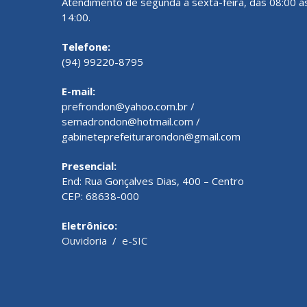
Atendimento de segunda a sexta-feira, das 08:00 à
14:00.
Telefone:
(94) 99220-8795
E-mail:
prefrondon@yahoo.com.br /
semadrondon@hotmail.com /
gabineteprefeiturarondon@gmail.com
Presencial:
End: Rua Gonçalves Dias, 400 – Centro
CEP: 68638-000
Eletrônico:
Ouvidoria
/
e-SIC