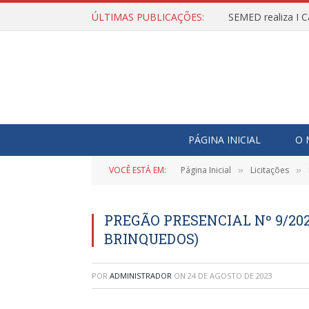
ÚLTIMAS PUBLICAÇÕES:
SEMED realiza I C
PÁGINA INICIAL
O 
VOCÊ ESTÁ EM:
Página Inicial
Licitações
»
»
PREGÃO PRESENCIAL Nº 9/20
BRINQUEDOS)
POR
ADMINISTRADOR
ON
24 DE AGOSTO DE 2023