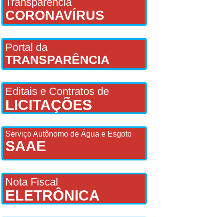
Transparência
CORONAVÍRUS
Portal da
TRANSPARÊNCIA
Editais e Contratos de
LICITAÇÕES
Serviço Autônomo de Água e Esgoto
SAAE
Nota Fiscal
ELETRÔNICA