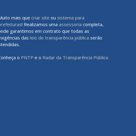
Muito mais que
criar site
ou
sistema para
prefeituras
! Realizamos uma
assessoria
completa,
onde garantimos em contrato que todas as
exigências das
leis de transparência pública
serão
atendidas.
Conheça o
PNTP
e o
Radar da Transparência Pública