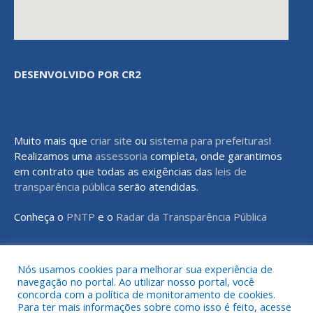
DESENVOLVIDO POR CR2
Muito mais que
criar site
ou
sistema para prefeituras
!
Realizamos uma
assessoria
completa, onde garantimos
em contrato que todas as exigências das
leis de
transparência pública
serão atendidas.
Conheça o
PNTP
e o
Radar da Transparência Pública
Nós usamos cookies para melhorar sua experiência de
navegação no portal. Ao utilizar nosso portal, você
Todos os direitos reservados a Prefeitura Municipal de Rondon do
concorda com a política de monitoramento de cookies.
Pará
Para ter mais informações sobre como isso é feito, acesse