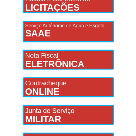
LICITAÇÕES
Serviço Autônomo de Água e Esgoto
SAAE
Nota Fiscal
ELETRÔNICA
Contracheque
ONLINE
Junta de Serviço
MILITAR