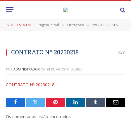
VOCÊ ESTÁ EM:
Página Inicial
Licitações
PREGÃO PRESENCIAL SRP Nº 9/2022-049 FMAS (REGISTRO DE PREÇOS PARA FUTURA E EVENTUAL AQUISIÇÃO DE BRINQUEDOS PARA ATENDER AS AÇÕES E EVENTOS PROMOVIDOS PELA SECRETARIA MUNICIPAL DE PROMOÇÃO E ASSISTÊNCIA SOCIAL DE RONDON DO PARÁ)
»
»
CONTRATO Nº 20230218
0
POR
ADMINISTRADOR
ON
24 DE AGOSTO DE 2023
CONTRATO Nº 20230218
Facebook
Twitter
Pinterest
LinkedIn
Tumblr
E-
mail
Os comentários estão encerrados.