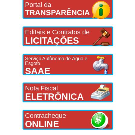
Portal da
TRANSPARÊNCIA
Editais e Contratos de
LICITAÇÕES
Serviço Autônomo de Água e
Esgoto
SAAE
Nota Fiscal
ELETRÔNICA
Contracheque
ONLINE