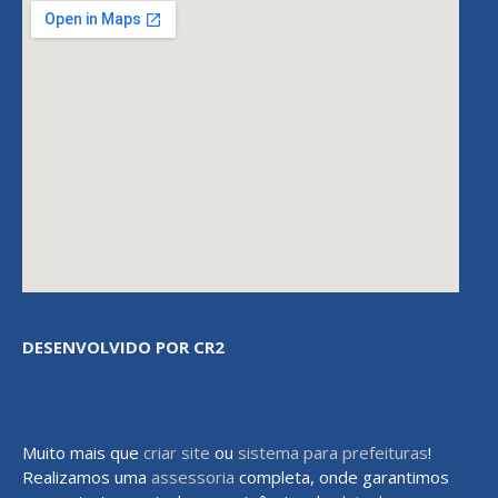
DESENVOLVIDO POR CR2
Muito mais que
criar site
ou
sistema para prefeituras
!
Realizamos uma
assessoria
completa, onde garantimos