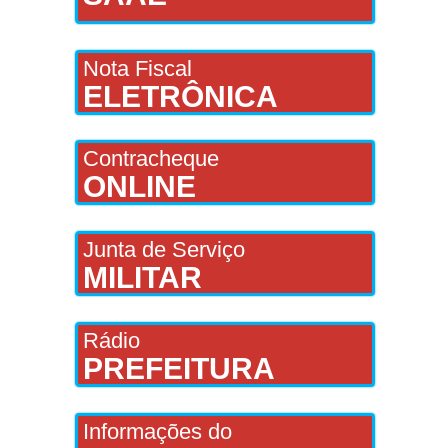
Nota Fiscal
ELETRÔNICA
Contracheque
ONLINE
Junta de Serviço
MILITAR
Rádio
PREFEITURA
Informações do