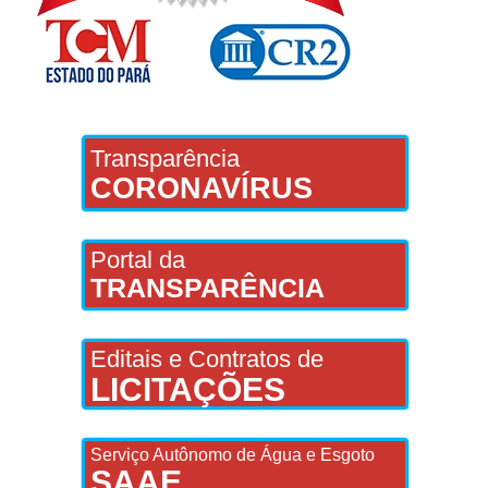
Transparência
CORONAVÍRUS
Portal da
TRANSPARÊNCIA
Editais e Contratos de
LICITAÇÕES
Serviço Autônomo de Água e Esgoto
SAAE