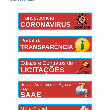
Transparência
CORONAVÍRUS
Portal da
TRANSPARÊNCIA
Editais e Contratos de
LICITAÇÕES
Serviço Autônomo de Água e
Esgoto
SAAE
Nota Fiscal