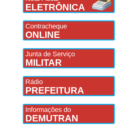
ELETRÔNICA
Contracheque
ONLINE
Junta de Serviço
MILITAR
Rádio
PREFEITURA
Informações do
DEMUTRAN