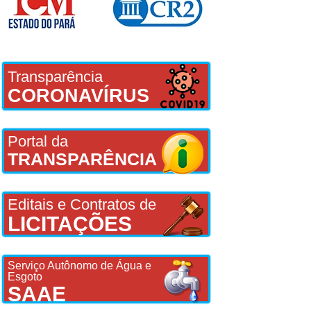
Transparência
CORONAVÍRUS
Portal da
TRANSPARÊNCIA
Editais e Contratos de
LICITAÇÕES
Serviço Autônomo de Água e
Esgoto
SAAE