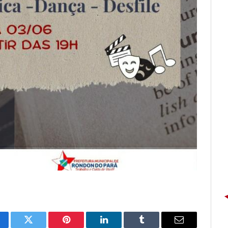
cebook
Twitter
Pinterest
LinkedIn
Tumblr
E-