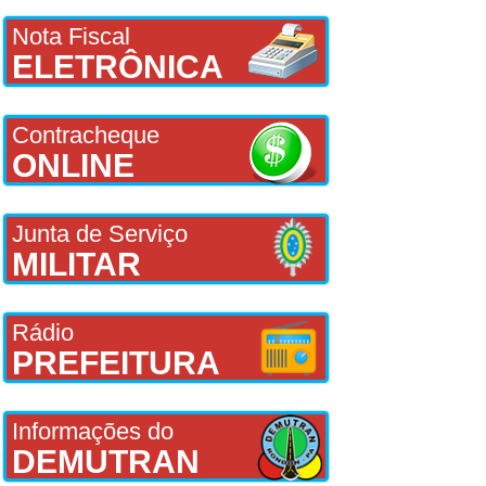
Nota Fiscal
ELETRÔNICA
Contracheque
ONLINE
Junta de Serviço
MILITAR
Rádio
PREFEITURA
Informações do
DEMUTRAN