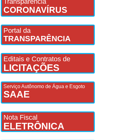
Transparência
CORONAVÍRUS
Portal da
TRANSPARÊNCIA
Editais e Contratos de
LICITAÇÕES
Serviço Autônomo de Água e Esgoto
SAAE
Nota Fiscal
ELETRÔNICA