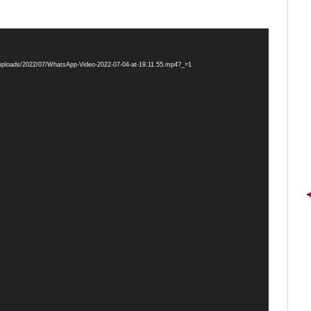
t/uploads/2022/07/WhatsApp-Video-2022-07-04-at-19.11.55.mp4?_=1