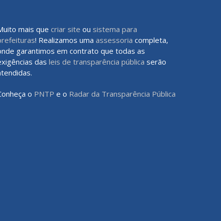
Muito mais que
criar site
ou
sistema para
prefeituras
! Realizamos uma
assessoria
completa,
onde garantimos em contrato que todas as
exigências das
leis de transparência pública
serão
atendidas.
Conheça o
PNTP
e o
Radar da Transparência Pública