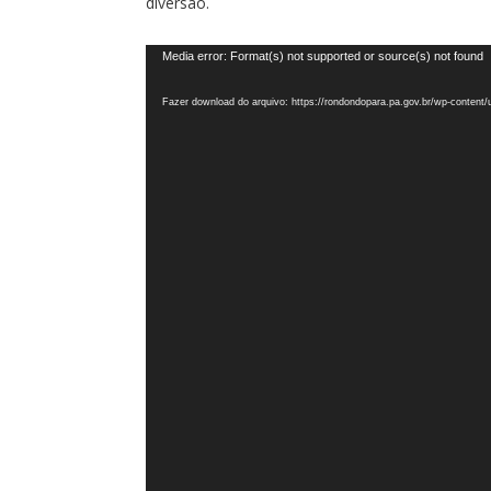
diversão.
Tocador
Media error: Format(s) not supported or source(s) not found
de
Fazer download do arquivo: https://rondondopara.pa.gov.br/wp-conten
vídeo