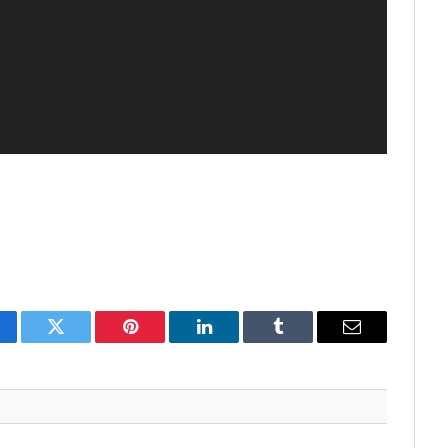
cebook
Twitter
Pinterest
LinkedIn
Tumblr
E-
mail