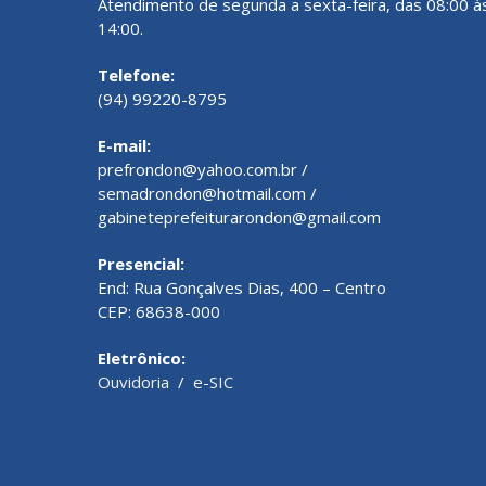
Atendimento de segunda a sexta-feira, das 08:00 à
14:00.
Telefone:
(94) 99220-8795
E-mail:
prefrondon@yahoo.com.br /
semadrondon@hotmail.com /
gabineteprefeiturarondon@gmail.com
Presencial:
End: Rua Gonçalves Dias, 400 – Centro
CEP: 68638-000
Eletrônico:
Ouvidoria
/
e-SIC