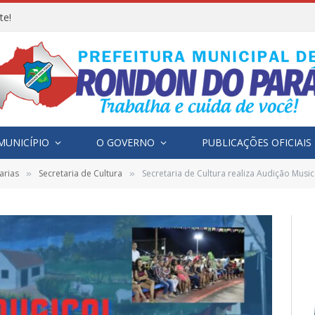
te!
MUNICÍPIO
O GOVERNO
PUBLICAÇÕES OFICIAIS
arias
Secretaria de Cultura
Secretaria de Cultura realiza Audição Music
»
»