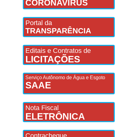
CORONAVÍRUS
Portal da
TRANSPARÊNCIA
Editais e Contratos de
LICITAÇÕES
Serviço Autônomo de Água e Esgoto
SAAE
Nota Fiscal
ELETRÔNICA
Contracheque