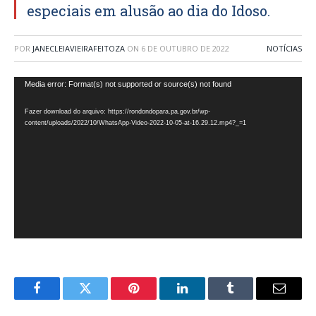
especiais em alusão ao dia do Idoso.
POR
JANECLEIAVIEIRAFEITOZA
ON
6 DE OUTUBRO DE 2022
NOTÍCIAS
Tocador
Media error: Format(s) not supported or source(s) not found
de
Fazer download do arquivo: https://rondondopara.pa.gov.br/wp-
vídeo
content/uploads/2022/10/WhatsApp-Video-2022-10-05-at-16.29.12.mp4?_=1
Facebook
Twitter
Pinterest
LinkedIn
Tumblr
E-