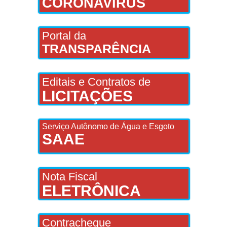
CORONAVÍRUS
Portal da
TRANSPARÊNCIA
Editais e Contratos de
LICITAÇÕES
Serviço Autônomo de Água e Esgoto
SAAE
Nota Fiscal
ELETRÔNICA
Contracheque