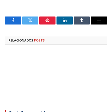
Facebook
Twitter
Pinterest
LinkedIn
Tumblr
E-
mail
RELACIONADOS
POSTS