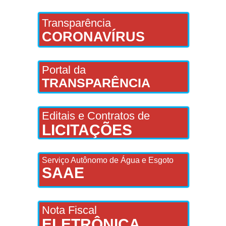
Transparência
CORONAVÍRUS
Portal da
TRANSPARÊNCIA
Editais e Contratos de
LICITAÇÕES
Serviço Autônomo de Água e Esgoto
SAAE
Nota Fiscal
ELETRÔNICA