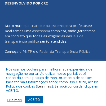
DESENVOLVIDO POR CR2
Muito mais que
criar site
ou
sistema para prefeituras
!
Realizamos uma
assessoria
completa, onde garantimos
em contrato que todas as exigências das
leis de
transparência pública
serão atendidas.
Conheça o
PNTP
e o
Radar da Transparência Pública
Nós usamos cookies para melhorar sua experiência de
navegação no portal. Ao utilizar nosso portal, você
Todos os direitos reservados a Prefeitura Municipal de Rondon do
concorda com a política de monitoramento de cookies.
Pará
Para ter mais informações sobre como isso é feito, acesse
Política de cookies (
Leia mais
). Se você concorda, clique em
ACEITO.
Mapa do Site
Acessar Área Administrativa
Acessar o Webmail
ACEITO
Leia mais