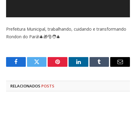
Prefeitura Municipal, trabalhando, cuidando e transformando
Rondon do Pará!🎄🎁🎅🧑‍🎄
Facebook
Twitter
Pinterest
LinkedIn
Tumblr
E-
mail
RELACIONADOS
POSTS