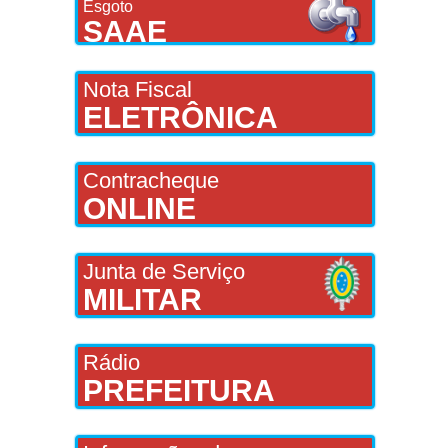
Esgoto
SAAE
Nota Fiscal
ELETRÔNICA
Contracheque
ONLINE
Junta de Serviço
MILITAR
Rádio
PREFEITURA