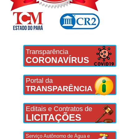
Transparência
CORONAVÍRUS
Portal da
TRANSPARÊNCIA
Editais e Contratos de
LICITAÇÕES
Serviço Autônomo de Água e