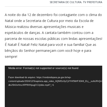
SECRETARIA DE CULTURA
,
TV PREFEITURA
A noite do dia 12 de dezembro foi contagiante com o clima do
Natal onde a Secretaria de Cultura por meio da Escola de
Música realizou diversas apresentações musicais e
espetáculos de danças. A cantata também contou com a
parceria de nossas escolas públicas com lindas apresentações!
É Natal! É Natal! Feliz Natal para você e sua família! Que as
bênçãos do Senhor permaneçam com você hoje e para
sempre!
Tocador
Media error: Format(s) not supported or source(s) not found
de
Fazer download do arquivo: https://rondondopara.pa.gov.br/wp-
vídeo
content/uploads/2024/12/Snapinsta.app_video_AQNfDz0yCjVYHf58rfF3GK6_ELj__suIbJRrQn3
dkiJShOxHmzXPP9VHpugCC2ybbo.mp4?_=1