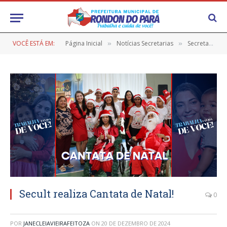
VOCÊ ESTÁ EM:
Página Inicial
Notícias Secretarias
Secretaria de Cultura
»
»
Secult realiza Cantata de Natal!
0
POR
JANECLEIAVIEIRAFEITOZA
ON
20 DE DEZEMBRO DE 2024