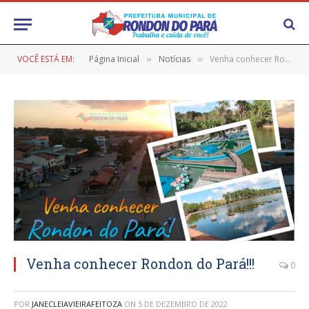
VOCÊ ESTÁ EM:
Página Inicial
Notícias
Venha conhecer Rondon do Pará!!!
»
»
Venha conhecer Rondon do Pará!!!
0
POR
JANECLEIAVIEIRAFEITOZA
ON
5 DE DEZEMBRO DE 2022