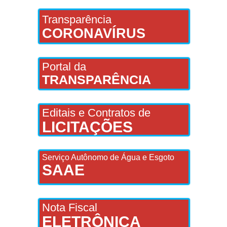
Transparência
CORONAVÍRUS
Portal da
TRANSPARÊNCIA
Editais e Contratos de
LICITAÇÕES
Serviço Autônomo de Água e Esgoto
SAAE
Nota Fiscal
ELETRÔNICA