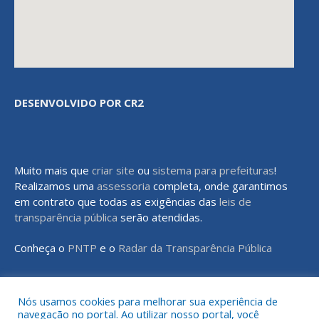
DESENVOLVIDO POR CR2
Muito mais que
criar site
ou
sistema para prefeituras
!
Realizamos uma
assessoria
completa, onde garantimos
em contrato que todas as exigências das
leis de
transparência pública
serão atendidas.
Conheça o
PNTP
e o
Radar da Transparência Pública
Nós usamos cookies para melhorar sua experiência de
navegação no portal. Ao utilizar nosso portal, você
Todos os direitos reservados a Prefeitura Municipal de Rondon do