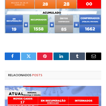
Facebook
Twitter
Pinterest
LinkedIn
Tumblr
E-
mail
RELACIONADOS
POSTS