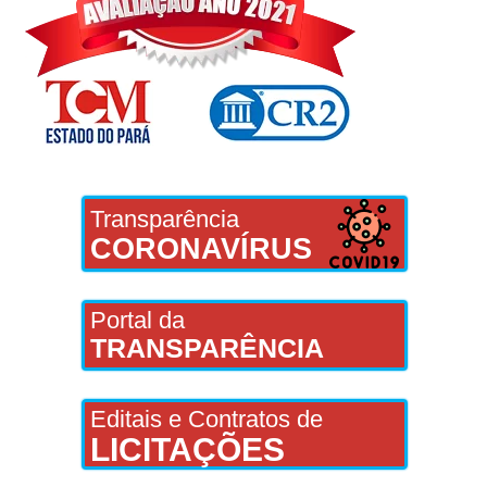
Transparência
CORONAVÍRUS
Portal da
TRANSPARÊNCIA
Editais e Contratos de
LICITAÇÕES