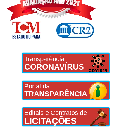
Transparência
CORONAVÍRUS
Portal da
TRANSPARÊNCIA
Editais e Contratos de
LICITAÇÕES