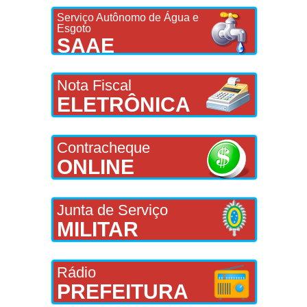
Serviço Autônomo de Água e
Esgoto
SAAE
Nota Fiscal
ELETRÔNICA
Contracheque
ONLINE
Junta de Serviço
MILITAR
Rádio
PREFEITURA