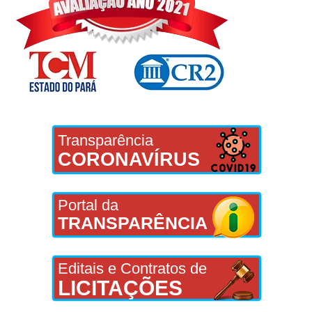
Transparência
CORONAVÍRUS
Portal da
TRANSPARÊNCIA
Editais e Contratos de
LICITAÇÕES