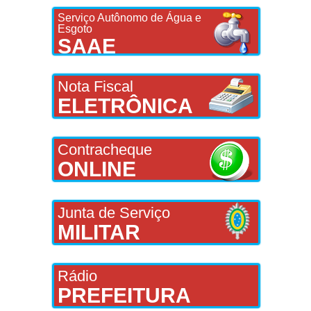
Serviço Autônomo de Água e
Esgoto
SAAE
Nota Fiscal
ELETRÔNICA
Contracheque
ONLINE
Junta de Serviço
MILITAR
Rádio
PREFEITURA