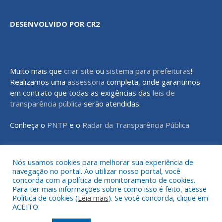
DESENVOLVIDO POR CR2
Muito mais que
criar site
ou
sistema para prefeituras
!
Realizamos uma
assessoria
completa, onde garantimos
em contrato que todas as exigências das
leis de
transparência pública
serão atendidas.
Conheça o
PNTP
e o
Radar da Transparência Pública
Nós usamos cookies para melhorar sua experiência de
navegação no portal. Ao utilizar nosso portal, você
Todos os direitos reservados a Prefeitura Municipal de Rondon do
concorda com a política de monitoramento de cookies.
Pará
Para ter mais informações sobre como isso é feito, acesse
Política de cookies (
Leia mais
). Se você concorda, clique em
ACEITO.
Mapa do Site
Acessar Área Administrativa
Acessar o Webmail