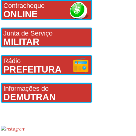
Contracheque
ONLINE
Junta de Serviço
MILITAR
Rádio
PREFEITURA
Informações do
DEMUTRAN