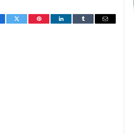
cebook
Twitter
Pinterest
LinkedIn
Tumblr
E-
mail