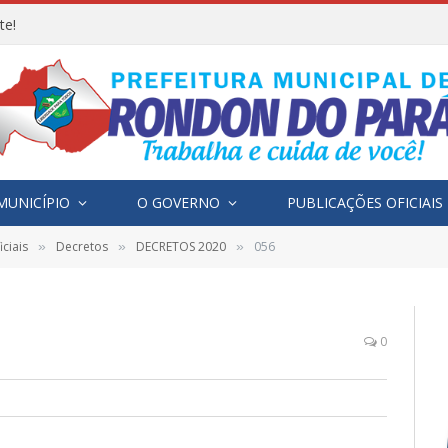
te!
MUNICÍPIO
O GOVERNO
PUBLICAÇÕES OFICIAIS
ciais
Decretos
DECRETOS 2020
056
»
»
»
0