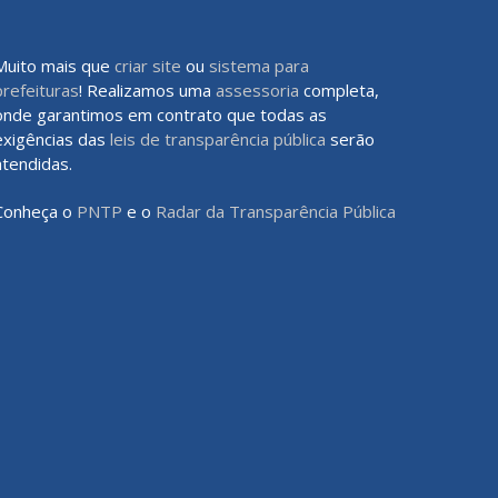
Muito mais que
criar site
ou
sistema para
prefeituras
! Realizamos uma
assessoria
completa,
onde garantimos em contrato que todas as
exigências das
leis de transparência pública
serão
atendidas.
Conheça o
PNTP
e o
Radar da Transparência Pública