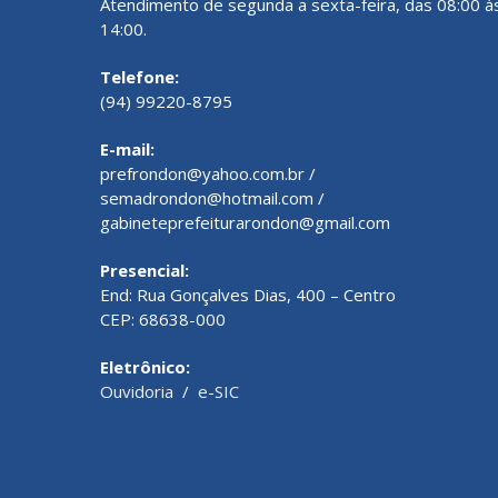
Atendimento de segunda a sexta-feira, das 08:00 à
14:00.
Telefone:
(94) 99220-8795
E-mail:
prefrondon@yahoo.com.br /
semadrondon@hotmail.com /
gabineteprefeiturarondon@gmail.com
Presencial:
End: Rua Gonçalves Dias, 400 – Centro
CEP: 68638-000
Eletrônico:
Ouvidoria
/
e-SIC