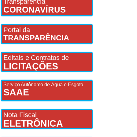
Transparência
CORONAVÍRUS
Portal da
TRANSPARÊNCIA
Editais e Contratos de
LICITAÇÕES
Serviço Autônomo de Água e Esgoto
SAAE
Nota Fiscal
ELETRÔNICA