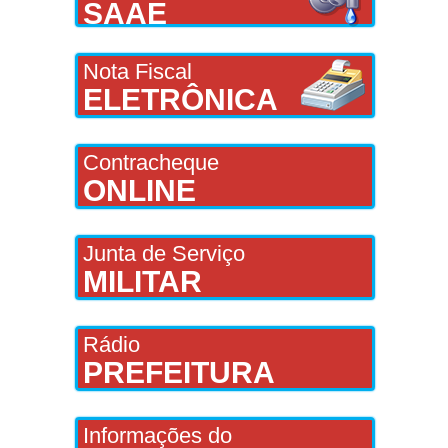
SAAE
Nota Fiscal
ELETRÔNICA
Contracheque
ONLINE
Junta de Serviço
MILITAR
Rádio
PREFEITURA
Informações do