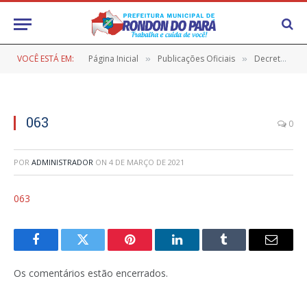
VOCÊ ESTÁ EM:
Página Inicial
Publicações Oficiais
Decretos
»
»
»
063
0
POR
ADMINISTRADOR
ON
4 DE MARÇO DE 2021
063
Facebook
Twitter
Pinterest
LinkedIn
Tumblr
E-
mail
Os comentários estão encerrados.