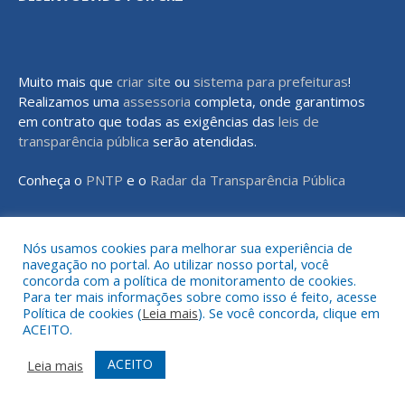
Muito mais que
criar site
ou
sistema para prefeituras
!
Realizamos uma
assessoria
completa, onde garantimos
em contrato que todas as exigências das
leis de
transparência pública
serão atendidas.
Conheça o
PNTP
e o
Radar da Transparência Pública
Nós usamos cookies para melhorar sua experiência de
navegação no portal. Ao utilizar nosso portal, você
Todos os direitos reservados a Prefeitura Municipal de Rondon do
concorda com a política de monitoramento de cookies.
Pará
Para ter mais informações sobre como isso é feito, acesse
Política de cookies (
Leia mais
). Se você concorda, clique em
ACEITO.
Mapa do Site
Acessar Área Administrativa
Acessar o Webmail
ACEITO
Leia mais