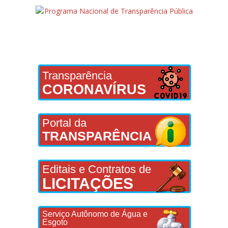
Transparência
CORONAVÍRUS
Portal da
TRANSPARÊNCIA
Editais e Contratos de
LICITAÇÕES
Serviço Autônomo de Água e
Esgoto