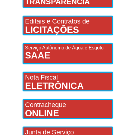
TRANSPARÊNCIA
Editais e Contratos de
LICITAÇÕES
Serviço Autônomo de Água e Esgoto
SAAE
Nota Fiscal
ELETRÔNICA
Contracheque
ONLINE
Junta de Serviço