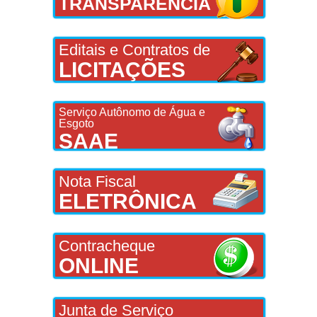
TRANSPARÊNCIA
Editais e Contratos de
LICITAÇÕES
Serviço Autônomo de Água e
Esgoto
SAAE
Nota Fiscal
ELETRÔNICA
Contracheque
ONLINE
Junta de Serviço