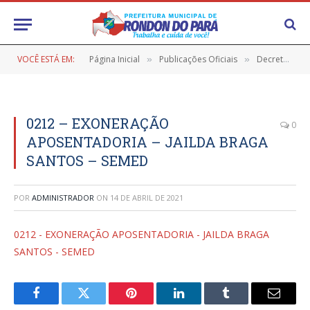
VOCÊ ESTÁ EM:
Página Inicial
Publicações Oficiais
Decretos
»
»
»
0212 – EXONERAÇÃO
0
APOSENTADORIA – JAILDA BRAGA
SANTOS – SEMED
POR
ADMINISTRADOR
ON
14 DE ABRIL DE 2021
0212 - EXONERAÇÃO APOSENTADORIA - JAILDA BRAGA
SANTOS - SEMED
Facebook
Twitter
Pinterest
LinkedIn
Tumblr
E-