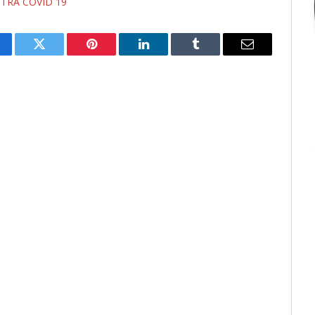
NTRA COVID 19
cebook
Twitter
Pinterest
LinkedIn
Tumblr
E-
mail