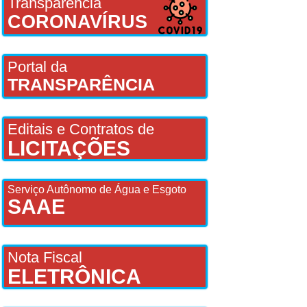
Transparência
CORONAVÍRUS
Portal da
TRANSPARÊNCIA
Editais e Contratos de
LICITAÇÕES
Serviço Autônomo de Água e Esgoto
SAAE
Nota Fiscal
ELETRÔNICA