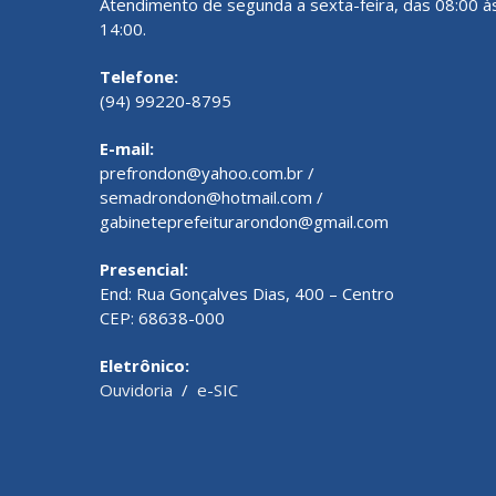
Atendimento de segunda a sexta-feira, das 08:00 à
14:00.
Telefone:
(94) 99220-8795
E-mail:
prefrondon@yahoo.com.br /
semadrondon@hotmail.com /
gabineteprefeiturarondon@gmail.com
Presencial:
End: Rua Gonçalves Dias, 400 – Centro
CEP: 68638-000
Eletrônico:
Ouvidoria
/
e-SIC