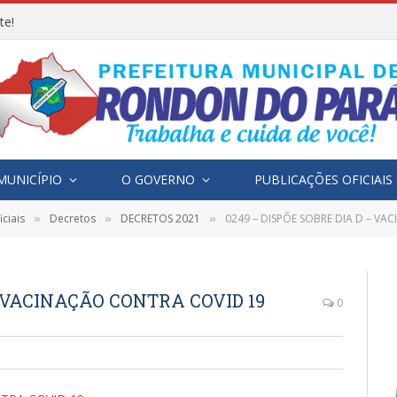
te!
MUNICÍPIO
O GOVERNO
PUBLICAÇÕES OFICIAIS
ciais
Decretos
DECRETOS 2021
0249 – DISPÕE SOBRE DIA D – V
»
»
»
– VACINAÇÃO CONTRA COVID 19
0