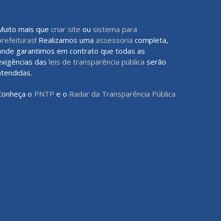
Muito mais que
criar site
ou
sistema para
prefeituras
! Realizamos uma
assessoria
completa,
onde garantimos em contrato que todas as
exigências das
leis de transparência pública
serão
atendidas.
Conheça o
PNTP
e o
Radar da Transparência Pública