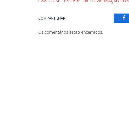
0249 - DISPÕE SOBRE DIA D - VACINAÇÃO CO
COMPARTILHAR.
Fa
Os comentários estão encerrados.