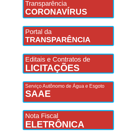
Transparência
CORONAVÍRUS
Portal da
TRANSPARÊNCIA
Editais e Contratos de
LICITAÇÕES
Serviço Autônomo de Água e Esgoto
SAAE
Nota Fiscal
ELETRÔNICA