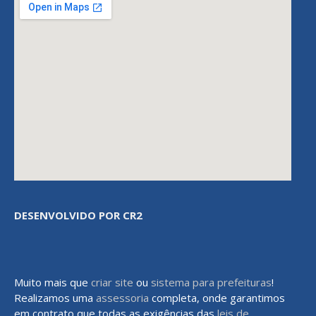
DESENVOLVIDO POR CR2
Muito mais que
criar site
ou
sistema para prefeituras
!
Realizamos uma
assessoria
completa, onde garantimos
em contrato que todas as exigências das
leis de