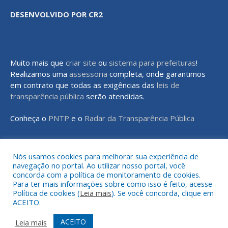
DESENVOLVIDO POR CR2
Muito mais que
criar site
ou
sistema para prefeituras
!
Realizamos uma
assessoria
completa, onde garantimos
em contrato que todas as exigências das
leis de
transparência pública
serão atendidas.
Conheça o
PNTP
e o
Radar da Transparência Pública
Nós usamos cookies para melhorar sua experiência de
navegação no portal. Ao utilizar nosso portal, você
Todos os direitos reservados a Prefeitura Municipal de Rondon do
concorda com a política de monitoramento de cookies.
Pará
Para ter mais informações sobre como isso é feito, acesse
Política de cookies (
Leia mais
). Se você concorda, clique em
ACEITO.
Mapa do Site
Acessar Área Administrativa
Acessar o Webmail
ACEITO
Leia mais