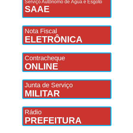
Serviço Autônomo de Água e Esgoto
SAAE
Nota Fiscal
ELETRÔNICA
Contracheque
ONLINE
Junta de Serviço
MILITAR
Rádio
PREFEITURA