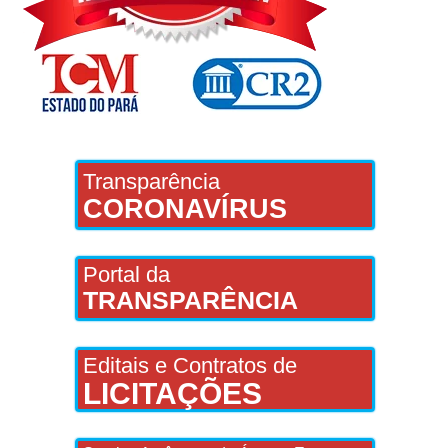
Transparência
CORONAVÍRUS
Portal da
TRANSPARÊNCIA
Editais e Contratos de
LICITAÇÕES