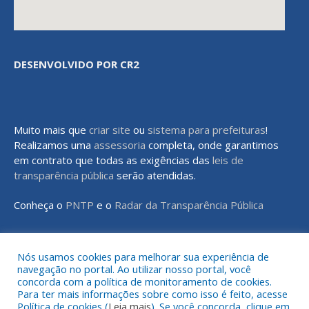
DESENVOLVIDO POR CR2
Muito mais que
criar site
ou
sistema para prefeituras
!
Realizamos uma
assessoria
completa, onde garantimos
em contrato que todas as exigências das
leis de
transparência pública
serão atendidas.
Conheça o
PNTP
e o
Radar da Transparência Pública
Nós usamos cookies para melhorar sua experiência de
navegação no portal. Ao utilizar nosso portal, você
Todos os direitos reservados a Prefeitura Municipal de Rondon do
concorda com a política de monitoramento de cookies.
Pará
Para ter mais informações sobre como isso é feito, acesse
Política de cookies (
Leia mais
). Se você concorda, clique em