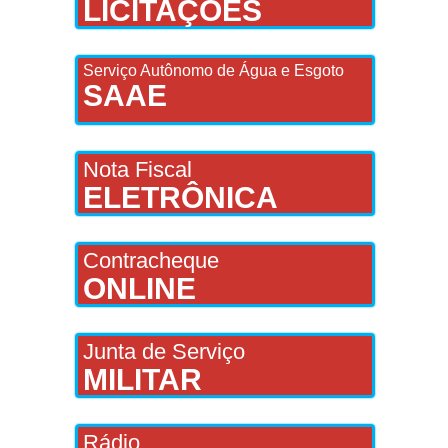
LICITAÇÕES
Serviço Autônomo de Água e Esgoto
SAAE
Nota Fiscal
ELETRÔNICA
Contracheque
ONLINE
Junta de Serviço
MILITAR
Rádio