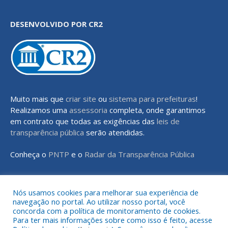
DESENVOLVIDO POR CR2
Muito mais que
criar site
ou
sistema para prefeituras
!
Realizamos uma
assessoria
completa, onde garantimos
em contrato que todas as exigências das
leis de
transparência pública
serão atendidas.
Conheça o
PNTP
e o
Radar da Transparência Pública
Nós usamos cookies para melhorar sua experiência de
navegação no portal. Ao utilizar nosso portal, você
Todos os direitos reservados a Prefeitura Municipal de Rondon do
concorda com a política de monitoramento de cookies.
Pará
Para ter mais informações sobre como isso é feito, acesse