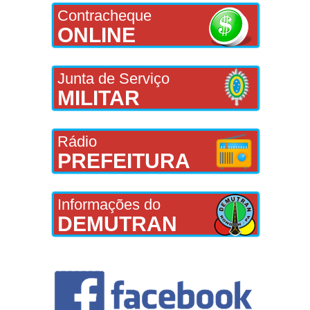
Contracheque
ONLINE
Junta de Serviço
MILITAR
Rádio
PREFEITURA
Informações do
DEMUTRAN