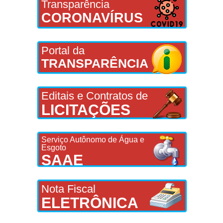
Transparência
CORONAVÍRUS
Portal da
TRANSPARÊNCIA
Editais e Contratos de
LICITAÇÕES
Serviço Autônomo de Água e
Esgoto
SAAE
Nota Fiscal
ELETRÔNICA