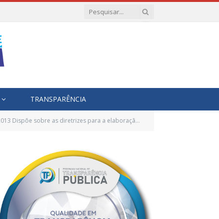
TRANSPARÊNCIA
ão da lei orçamentária para o exercício financeiro de 2013 e dá outras providências)