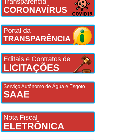
Transparência
CORONAVÍRUS
Portal da
TRANSPARÊNCIA
Editais e Contratos de
LICITAÇÕES
Serviço Autônomo de Água e Esgoto
SAAE
Nota Fiscal
ELETRÔNICA