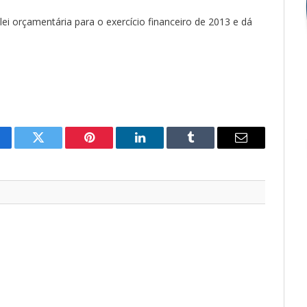
lei orçamentária para o exercício financeiro de 2013 e dá
cebook
Twitter
Pinterest
LinkedIn
Tumblr
E-
mail