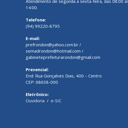
Atendimento de segunda a sexta-feira, das 08:00 à
14:00.
Telefone:
(94) 99220-8795
E-mail:
prefrondon@yahoo.com.br /
semadrondon@hotmail.com /
gabineteprefeiturarondon@gmail.com
Presencial:
End: Rua Gonçalves Dias, 400 – Centro
CEP: 68638-000
Eletrônico:
Ouvidoria
/
e-SIC