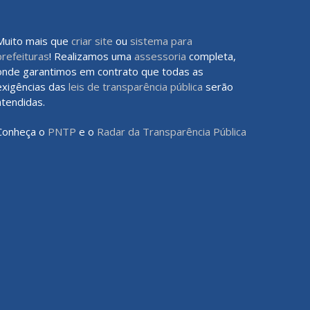
Muito mais que
criar site
ou
sistema para
prefeituras
! Realizamos uma
assessoria
completa,
onde garantimos em contrato que todas as
exigências das
leis de transparência pública
serão
atendidas.
Conheça o
PNTP
e o
Radar da Transparência Pública