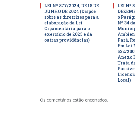
LEI Nº 877/2024, DE 18 DE
LEI Nº 8
JUNHO DE 2024 (Dispõe
DEZEMBR
sobre as diretrizes para a
o Parágr
elaboração da Lei
Nº 34 da
Orçamentária para o
Municip
exercício de 2025 e dá
Ambient
outras providências)
Pará, R
Em Lei 
532/200
Anexo I
Trata d
Passive
Licenc
Local)
Os comentários estão encerrados.