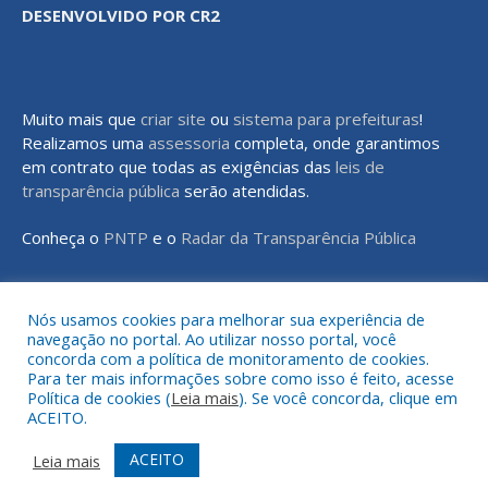
DESENVOLVIDO POR CR2
Muito mais que
criar site
ou
sistema para prefeituras
!
Realizamos uma
assessoria
completa, onde garantimos
em contrato que todas as exigências das
leis de
transparência pública
serão atendidas.
Conheça o
PNTP
e o
Radar da Transparência Pública
Nós usamos cookies para melhorar sua experiência de
navegação no portal. Ao utilizar nosso portal, você
Todos os direitos reservados a Prefeitura Municipal de Rondon do
concorda com a política de monitoramento de cookies.
Pará
Para ter mais informações sobre como isso é feito, acesse
Política de cookies (
Leia mais
). Se você concorda, clique em
ACEITO.
Mapa do Site
Acessar Área Administrativa
Acessar o Webmail
ACEITO
Leia mais