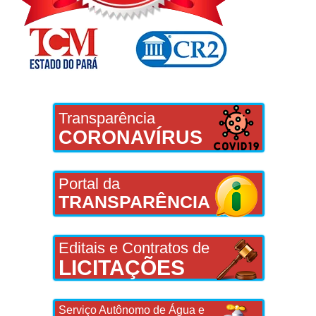
Transparência
CORONAVÍRUS
Portal da
TRANSPARÊNCIA
Editais e Contratos de
LICITAÇÕES
Serviço Autônomo de Água e