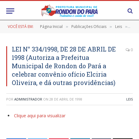
VOCÊ ESTÁ EM:
Página Inicial
Publicações Oficiais
Leis
LEI 
»
»
»
LEI N° 334/1998, DE 28 DE ABRIL DE
0
1998 (Autoriza a Prefeitua
Municipal de Rondon do Pará a
celebrar convênio ofício Elciria
Oliveira, e dá outras providências)
POR
ADMINISTRADOR
ON
28 DE ABRIL DE 1998
LEIS
Clique aqui para visualizar