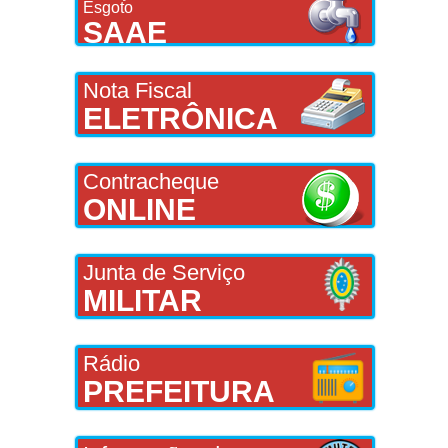
Esgoto
SAAE
Nota Fiscal
ELETRÔNICA
Contracheque
ONLINE
Junta de Serviço
MILITAR
Rádio
PREFEITURA