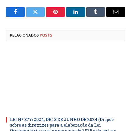
Facebook
Twitter
Pinterest
LinkedIn
Tumblr
E-
mail
RELACIONADOS
POSTS
LEI Nº 877/2024, DE 18 DE JUNHO DE 2024 (Dispõe
sobre as diretrizes para a elaboração da Lei
Orçamentária para o exercício de 2025 e dá outras