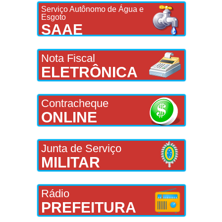
Serviço Autônomo de Água e
Esgoto
SAAE
Nota Fiscal
ELETRÔNICA
Contracheque
ONLINE
Junta de Serviço
MILITAR
Rádio
PREFEITURA