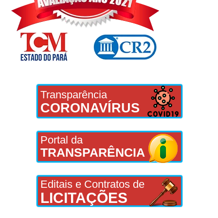
Transparência
CORONAVÍRUS
Portal da
TRANSPARÊNCIA
Editais e Contratos de
LICITAÇÕES