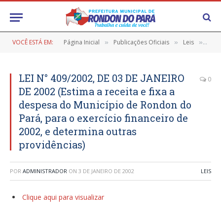
VOCÊ ESTÁ EM:
Página Inicial
Publicações Oficiais
Leis
LEI 
»
»
»
LEI N° 409/2002, DE 03 DE JANEIRO
0
DE 2002 (Estima a receita e fixa a
despesa do Município de Rondon do
Pará, para o exercício financeiro de
2002, e determina outras
providências)
POR
ADMINISTRADOR
ON
3 DE JANEIRO DE 2002
LEIS
Clique aqui para visualizar