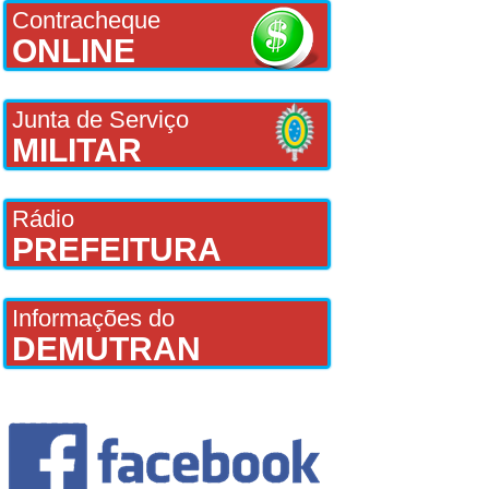
Contracheque
ONLINE
Junta de Serviço
MILITAR
Rádio
PREFEITURA
Informações do
DEMUTRAN