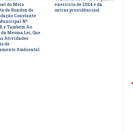
al do Meio
exercício de 2024 e dá
e de Rondon do
outras providências)
edação Constante
Municipal Nº
8, e Também Ao
 da Mesma Lei, Que
as Atividades
is de
iamento Ambiental