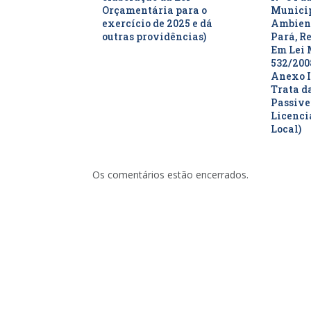
Orçamentária para o
Municip
exercício de 2025 e dá
Ambient
outras providências)
Pará, R
Em Lei 
532/200
Anexo I
Trata d
Passive
Licenc
Local)
Os comentários estão encerrados.