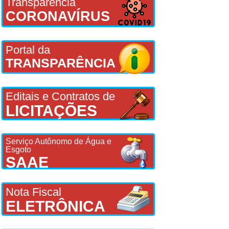
Transparência
CORONAVÍRUS
Portal da
TRANSPARÊNCIA
Editais e Contratos de
LICITAÇÕES
Serviço Autônomo de Água e
Esgoto
SAAE
Nota Fiscal
ELETRÔNICA