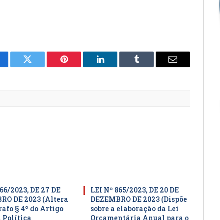
cebook
Twitter
Pinterest
LinkedIn
Tumblr
E-
mail
66/2023, DE 27 DE
LEI Nº 865/2023, DE 20 DE
O DE 2023 (Altera
DEZEMBRO DE 2023 (Dispõe
afo § 4º do Artigo
sobre a elaboração da Lei
 Política
Orçamentária Anual para o