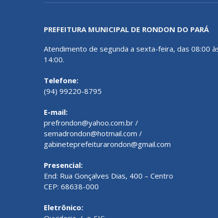
PREFEITURA MUNICIPAL DE RONDON DO PARÁ
Atendimento de segunda a sexta-feira, das 08:00 à
14:00.
Telefone:
(94) 99220-8795
E-mail:
prefrondon@yahoo.com.br /
semadrondon@hotmail.com /
gabineteprefeiturarondon@gmail.com
Presencial:
End: Rua Gonçalves Dias, 400 – Centro
CEP: 68638-000
Eletrônico:
Ouvidoria
/
e-SIC