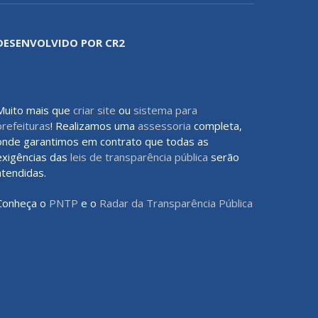
DESENVOLVIDO POR CR2
Muito mais que
criar site
ou
sistema para
prefeituras
! Realizamos uma
assessoria
completa,
onde garantimos em contrato que todas as
exigências das
leis de transparência pública
serão
atendidas.
Conheça o
PNTP
e o
Radar da Transparência Pública