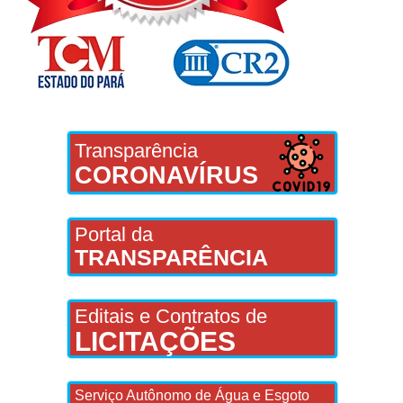
Transparência
CORONAVÍRUS
Portal da
TRANSPARÊNCIA
Editais e Contratos de
LICITAÇÕES
Serviço Autônomo de Água e Esgoto