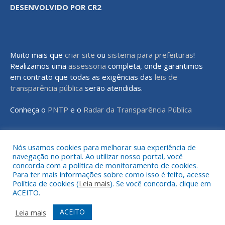
DESENVOLVIDO POR CR2
Muito mais que
criar site
ou
sistema para prefeituras
!
Realizamos uma
assessoria
completa, onde garantimos
em contrato que todas as exigências das
leis de
transparência pública
serão atendidas.
Conheça o
PNTP
e o
Radar da Transparência Pública
Nós usamos cookies para melhorar sua experiência de
navegação no portal. Ao utilizar nosso portal, você
Todos os direitos reservados a Prefeitura Municipal de Rondon do
concorda com a política de monitoramento de cookies.
Pará
Para ter mais informações sobre como isso é feito, acesse
Política de cookies (
Leia mais
). Se você concorda, clique em
ACEITO.
Mapa do Site
Acessar Área Administrativa
Acessar o Webmail
ACEITO
Leia mais