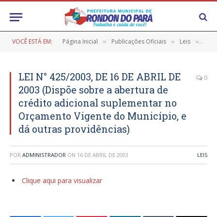
VOCÊ ESTÁ EM:
Página Inicial
Publicações Oficiais
Leis
LEI 
»
»
»
LEI N° 425/2003, DE 16 DE ABRIL DE
0
2003 (Dispõe sobre a abertura de
crédito adicional suplementar no
Orçamento Vigente do Município, e
dá outras providências)
POR
ADMINISTRADOR
ON
16 DE ABRIL DE 2003
LEIS
Clique aqui para visualizar