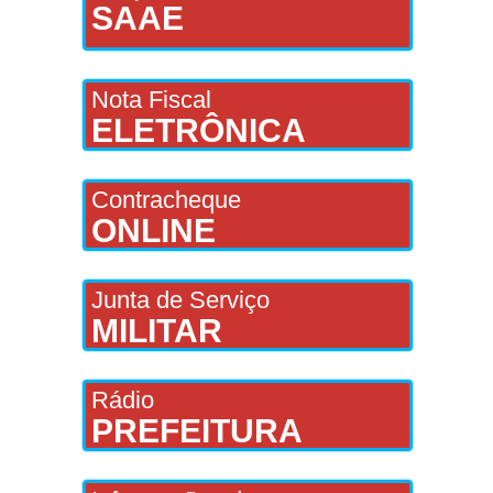
SAAE
Nota Fiscal
ELETRÔNICA
Contracheque
ONLINE
Junta de Serviço
MILITAR
Rádio
PREFEITURA