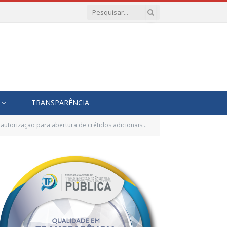
TRANSPARÊNCIA
entares no Orçamento Vigente do Município até o limite que indica, e dá outras providências)