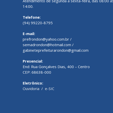
Atendimento de segunda a sexta-feira, das 08:00 à
14:00.
Telefone:
(94) 99220-8795
E-mail:
prefrondon@yahoo.com.br /
semadrondon@hotmail.com /
gabineteprefeiturarondon@gmail.com
Presencial:
End: Rua Gonçalves Dias, 400 – Centro
CEP: 68638-000
Eletrônico:
Ouvidoria
/
e-SIC