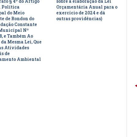
afo § 4º do Artigo
sobre a elaboração da Lei
 Política
Orçamentária Anual para o
al do Meio
exercício de 2024 e dá
e de Rondon do
outras providências)
edação Constante
Municipal Nº
8, e Também Ao
 da Mesma Lei, Que
as Atividades
is de
iamento Ambiental