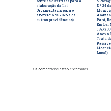
sobre as diretrizes para a
o Parágr
elaboração da Lei
Nº 34 da
Orçamentária para o
Municip
exercício de 2025 e dá
Ambient
outras providências)
Pará, R
Em Lei 
532/200
Anexo I
Trata d
Passive
Licenc
Local)
Os comentários estão encerrados.