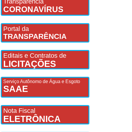
Transparência
CORONAVÍRUS
Portal da
TRANSPARÊNCIA
Editais e Contratos de
LICITAÇÕES
Serviço Autônomo de Água e Esgoto
SAAE
Nota Fiscal
ELETRÔNICA