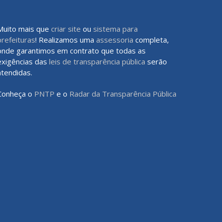
Muito mais que
criar site
ou
sistema para
prefeituras
! Realizamos uma
assessoria
completa,
onde garantimos em contrato que todas as
exigências das
leis de transparência pública
serão
atendidas.
Conheça o
PNTP
e o
Radar da Transparência Pública