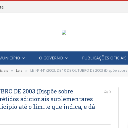
te!
MUNICÍPIO
O GOVERNO
PUBLICAÇÕES OFICIAIS
ciais
Leis
LEI Nº 441/2003, DE 10 DE OUTUBRO DE 2003 (Dispõe sobre autorização para abertura de crétidos adicionais suplem
»
»
UBRO DE 2003 (Dispõe sobre
0
crétidos adicionais suplementares
ípio até o limite que indica, e dá