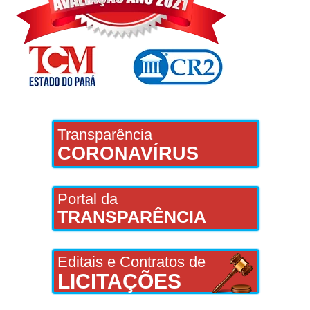
Transparência
CORONAVÍRUS
Portal da
TRANSPARÊNCIA
Editais e Contratos de
LICITAÇÕES