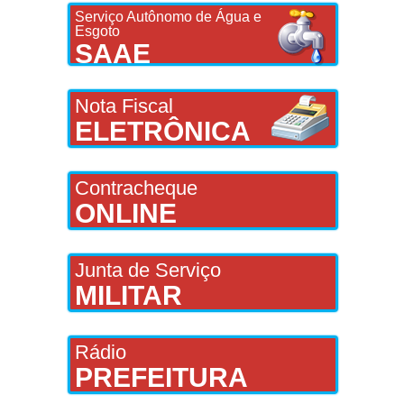
Serviço Autônomo de Água e
Esgoto
SAAE
Nota Fiscal
ELETRÔNICA
Contracheque
ONLINE
Junta de Serviço
MILITAR
Rádio
PREFEITURA