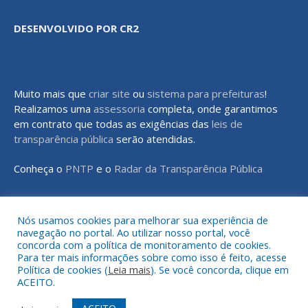
DESENVOLVIDO POR CR2
Muito mais que
criar site
ou
sistema para prefeituras
!
Realizamos uma
assessoria
completa, onde garantimos
em contrato que todas as exigências das
leis de
transparência pública
serão atendidas.
Conheça o
PNTP
e o
Radar da Transparência Pública
Nós usamos cookies para melhorar sua experiência de
navegação no portal. Ao utilizar nosso portal, você
Todos os direitos reservados a Prefeitura Municipal de Rondon do
concorda com a política de monitoramento de cookies.
Pará
Para ter mais informações sobre como isso é feito, acesse
Política de cookies (
Leia mais
). Se você concorda, clique em
ACEITO.
Mapa do Site
Acessar Área Administrativa
Acessar o Webmail