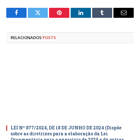
Facebook
Twitter
Pinterest
LinkedIn
Tumblr
E-
mail
RELACIONADOS
POSTS
LEI Nº 877/2024, DE 18 DE JUNHO DE 2024 (Dispõe
sobre as diretrizes para a elaboração da Lei
Orçamentária para o exercício de 2025 e dá outras