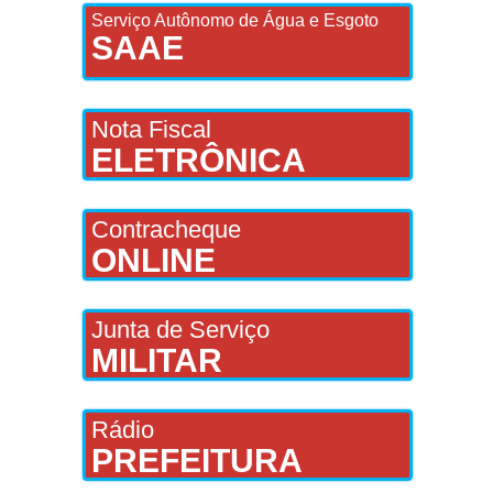
Serviço Autônomo de Água e Esgoto
SAAE
Nota Fiscal
ELETRÔNICA
Contracheque
ONLINE
Junta de Serviço
MILITAR
Rádio
PREFEITURA