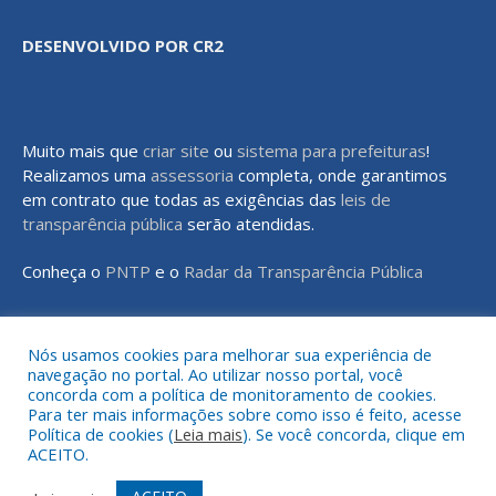
DESENVOLVIDO POR CR2
Muito mais que
criar site
ou
sistema para prefeituras
!
Realizamos uma
assessoria
completa, onde garantimos
em contrato que todas as exigências das
leis de
transparência pública
serão atendidas.
Conheça o
PNTP
e o
Radar da Transparência Pública
Nós usamos cookies para melhorar sua experiência de
navegação no portal. Ao utilizar nosso portal, você
Todos os direitos reservados a Prefeitura Municipal de Rondon do
concorda com a política de monitoramento de cookies.
Pará
Para ter mais informações sobre como isso é feito, acesse
Política de cookies (
Leia mais
). Se você concorda, clique em
ACEITO.
Mapa do Site
Acessar Área Administrativa
Acessar o Webmail