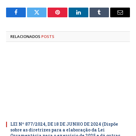
Facebook
Twitter
Pinterest
LinkedIn
Tumblr
E-
mail
RELACIONADOS
POSTS
LEI Nº 877/2024, DE 18 DE JUNHO DE 2024 (Dispõe
sobre as diretrizes para a elaboração da Lei
Orçamentária para o exercício de 2025 e dá outras