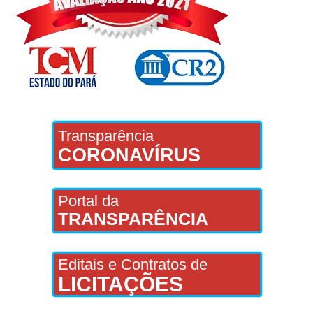
Transparência
CORONAVÍRUS
Portal da
TRANSPARÊNCIA
Editais e Contratos de
LICITAÇÕES