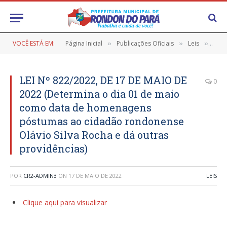
VOCÊ ESTÁ EM:
Página Inicial
Publicações Oficiais
Leis
LEI 
»
»
»
LEI Nº 822/2022, DE 17 DE MAIO DE
0
2022 (Determina o dia 01 de maio
como data de homenagens
póstumas ao cidadão rondonense
Olávio Silva Rocha e dá outras
providências)
POR
CR2-ADMIN3
ON
17 DE MAIO DE 2022
LEIS
Clique aqui para visualizar