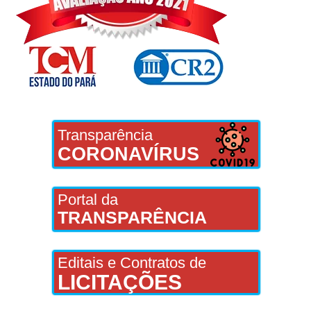
Transparência
CORONAVÍRUS
Portal da
TRANSPARÊNCIA
Editais e Contratos de
LICITAÇÕES