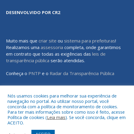
DESENVOLVIDO POR CR2
Muito mais que
criar site
ou
sistema para prefeituras
!
Realizamos uma
assessoria
completa, onde garantimos
em contrato que todas as exigências das
leis de
transparência pública
serão atendidas.
Conheça o
PNTP
e o
Radar da Transparência Pública
Nós usamos cookies para melhorar sua experiência de
navegação no portal. Ao utilizar nosso portal, você
Todos os direitos reservados a Prefeitura Municipal de Rondon do
concorda com a política de monitoramento de cookies.
Pará
Para ter mais informações sobre como isso é feito, acesse
Política de cookies (
Leia mais
). Se você concorda, clique em
ACEITO.
Mapa do Site
Acessar Área Administrativa
Acessar o Webmail