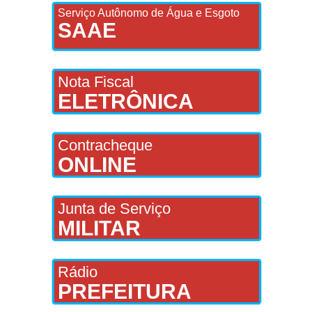
Serviço Autônomo de Água e Esgoto
SAAE
Nota Fiscal
ELETRÔNICA
Contracheque
ONLINE
Junta de Serviço
MILITAR
Rádio
PREFEITURA