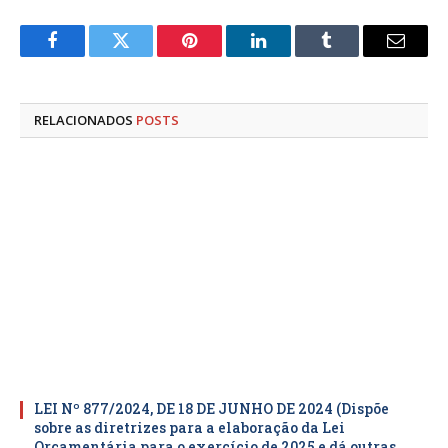
Facebook
Twitter
Pinterest
LinkedIn
Tumblr
E-
mail
RELACIONADOS
POSTS
LEI Nº 877/2024, DE 18 DE JUNHO DE 2024 (Dispõe
sobre as diretrizes para a elaboração da Lei
Orçamentária para o exercício de 2025 e dá outras