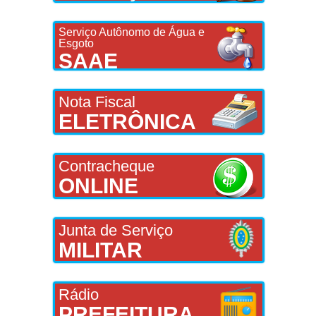
Serviço Autônomo de Água e
Esgoto
SAAE
Nota Fiscal
ELETRÔNICA
Contracheque
ONLINE
Junta de Serviço
MILITAR
Rádio
PREFEITURA