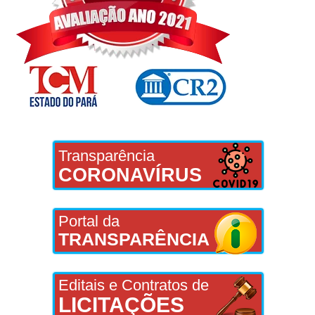
Transparência
CORONAVÍRUS
Portal da
TRANSPARÊNCIA
Editais e Contratos de
LICITAÇÕES