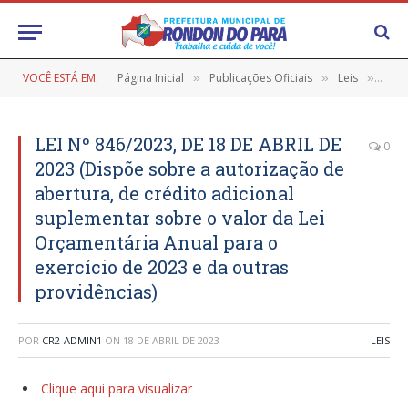
VOCÊ ESTÁ EM:
Página Inicial
Publicações Oficiais
Leis
LEI 
»
»
»
LEI Nº 846/2023, DE 18 DE ABRIL DE
0
2023 (Dispõe sobre a autorização de
abertura, de crédito adicional
suplementar sobre o valor da Lei
Orçamentária Anual para o
exercício de 2023 e da outras
providências)
POR
CR2-ADMIN1
ON
18 DE ABRIL DE 2023
LEIS
Clique aqui para visualizar