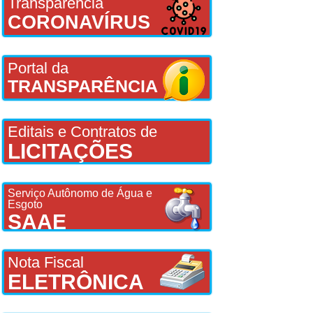
Transparência
CORONAVÍRUS
Portal da
TRANSPARÊNCIA
Editais e Contratos de
LICITAÇÕES
Serviço Autônomo de Água e
Esgoto
SAAE
Nota Fiscal
ELETRÔNICA