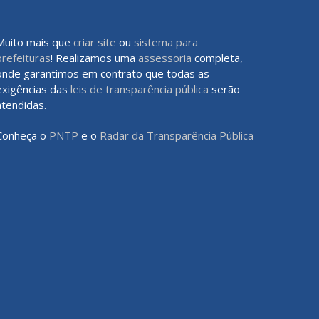
Muito mais que
criar site
ou
sistema para
prefeituras
! Realizamos uma
assessoria
completa,
onde garantimos em contrato que todas as
exigências das
leis de transparência pública
serão
atendidas.
Conheça o
PNTP
e o
Radar da Transparência Pública