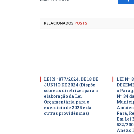
Fa
RELACIONADOS
POSTS
LEI Nº 877/2024, DE 18 DE
LEI Nº 8
JUNHO DE 2024 (Dispõe
DEZEMBR
sobre as diretrizes para a
o Parágr
elaboração da Lei
Nº 34 da
Orçamentária para o
Municip
exercício de 2025 e dá
Ambient
outras providências)
Pará, R
Em Lei 
532/200
Anexo I