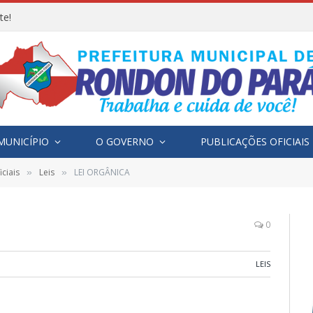
te!
MUNICÍPIO
O GOVERNO
PUBLICAÇÕES OFICIAIS
ciais
Leis
LEI ORGÂNICA
»
»
0
LEIS