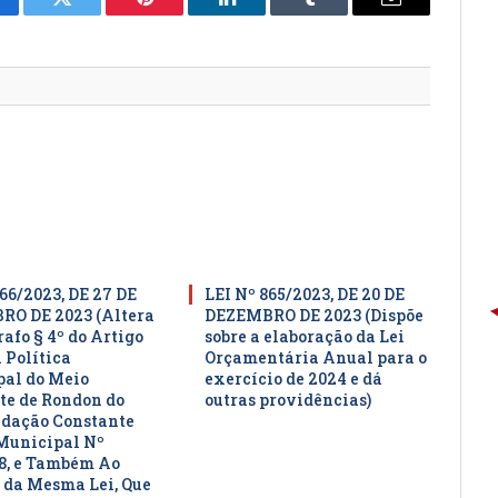
cebook
Twitter
Pinterest
LinkedIn
Tumblr
E-
mail
66/2023, DE 27 DE
LEI Nº 865/2023, DE 20 DE
O DE 2023 (Altera
DEZEMBRO DE 2023 (Dispõe
afo § 4º do Artigo
sobre a elaboração da Lei
 Política
Orçamentária Anual para o
al do Meio
exercício de 2024 e dá
e de Rondon do
outras providências)
edação Constante
Municipal Nº
8, e Também Ao
 da Mesma Lei, Que