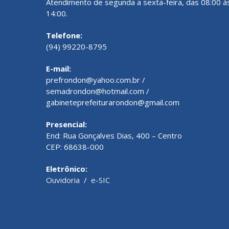
Atendimento de segunda a sexta-feira, das 08:00 à
14:00.
Telefone:
(94) 99220-8795
E-mail:
prefrondon@yahoo.com.br /
semadrondon@hotmail.com /
gabineteprefeiturarondon@gmail.com
Presencial:
End: Rua Gonçalves Dias, 400 – Centro
CEP: 68638-000
Eletrônico:
Ouvidoria
/
e-SIC