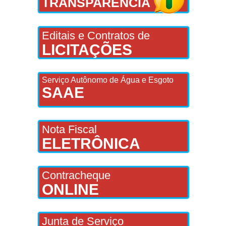
TRANSPARÊNCIA
Editais e Contratos de
LICITAÇÕES
Serviço Autônomo de Água e Esgoto
SAAE
Nota Fiscal
ELETRÔNICA
Contracheque
ONLINE
Junta de Serviço