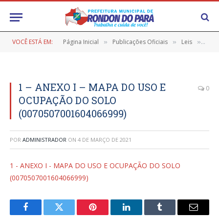
VOCÊ ESTÁ EM:
Página Inicial
Publicações Oficiais
Leis
PLA
»
»
»
1 – ANEXO I – MAPA DO USO E
0
OCUPAÇÃO DO SOLO
(0070507001604066999)
POR
ADMINISTRADOR
ON
4 DE MARÇO DE 2021
1 - ANEXO I - MAPA DO USO E OCUPAÇÃO DO SOLO
(0070507001604066999)
Facebook
Twitter
Pinterest
LinkedIn
Tumblr
E-