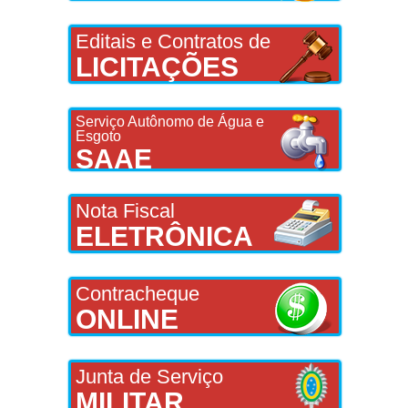
Editais e Contratos de
LICITAÇÕES
Serviço Autônomo de Água e
Esgoto
SAAE
Nota Fiscal
ELETRÔNICA
Contracheque
ONLINE
Junta de Serviço
MILITAR