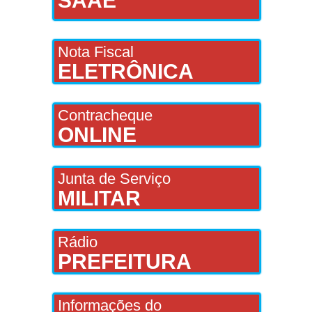
SAAE
Nota Fiscal
ELETRÔNICA
Contracheque
ONLINE
Junta de Serviço
MILITAR
Rádio
PREFEITURA
Informações do