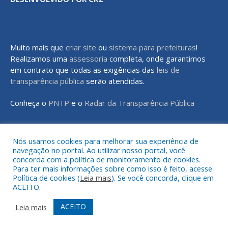
Muito mais que
criar site
ou
sistema para prefeituras
!
Realizamos uma
assessoria
completa, onde garantimos
em contrato que todas as exigências das
leis de
transparência pública
serão atendidas.
Conheça o
PNTP
e o
Radar da Transparência Pública
Nós usamos cookies para melhorar sua experiência de
navegação no portal. Ao utilizar nosso portal, você
Todos os direitos reservados a Prefeitura Municipal de Rondon do
concorda com a política de monitoramento de cookies.
Pará
Para ter mais informações sobre como isso é feito, acesse
Política de cookies (
Leia mais
). Se você concorda, clique em
ACEITO.
Mapa do Site
Acessar Área Administrativa
Acessar o Webmail
ACEITO
Leia mais