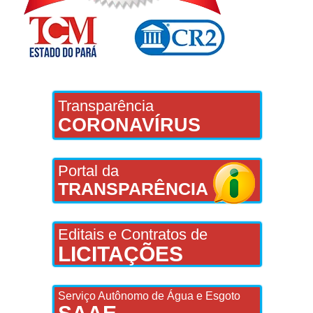
Transparência
CORONAVÍRUS
Portal da
TRANSPARÊNCIA
Editais e Contratos de
LICITAÇÕES
Serviço Autônomo de Água e Esgoto