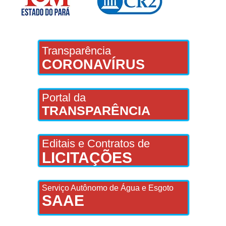
Transparência
CORONAVÍRUS
Portal da
TRANSPARÊNCIA
Editais e Contratos de
LICITAÇÕES
Serviço Autônomo de Água e Esgoto
SAAE