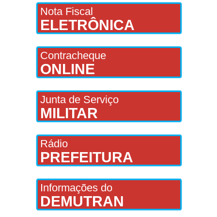
Nota Fiscal
ELETRÔNICA
Contracheque
ONLINE
Junta de Serviço
MILITAR
Rádio
PREFEITURA
Informações do
DEMUTRAN